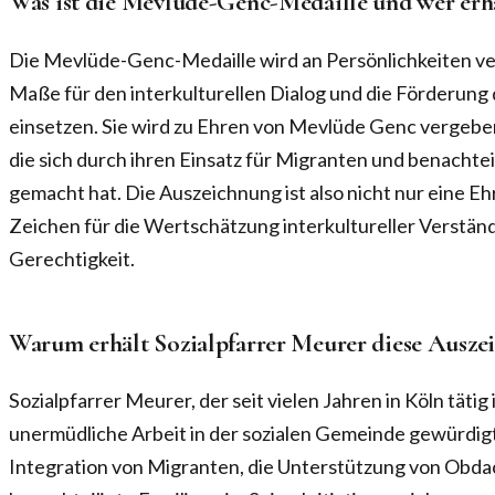
Was ist die Mevlüde-Genc-Medaille und wer erhä
Die Mevlüde-Genc-Medaille wird an Persönlichkeiten ver
Maße für den interkulturellen Dialog und die Förderung
einsetzen. Sie wird zu Ehren von Mevlüde Genc vergeben,
die sich durch ihren Einsatz für Migranten und benacht
gemacht hat. Die Auszeichnung ist also nicht nur eine E
Zeichen für die Wertschätzung interkultureller Verständ
Gerechtigkeit.
Warum erhält Sozialpfarrer Meurer diese Ausze
Sozialpfarrer Meurer, der seit vielen Jahren in Köln tätig i
unermüdliche Arbeit in der sozialen Gemeinde gewürdigt. 
Integration von Migranten, die Unterstützung von Obdach