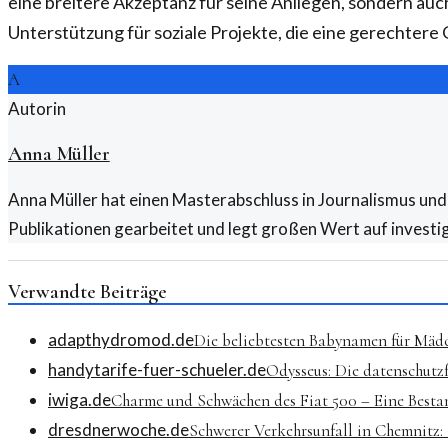
eine breitere Akzeptanz für seine Anliegen, sondern au
Unterstützung für soziale Projekte, die eine gerechtere
A
Autorin
Anna Müller
Anna Müller hat einen Masterabschluss in Journalismus und 
Publikationen gearbeitet und legt großen Wert auf investi
Verwandte Beiträge
adapthydromod.de
Die beliebtesten Babynamen für Mädc
handytarife-fuer-schueler.de
Odysseus: Die datenschutz
iwiga.de
Charme und Schwächen des Fiat 500 – Eine Best
dresdnerwoche.de
Schwerer Verkehrsunfall in Chemnitz