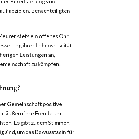
n der Bereitstellung von
auf abzielen, Benachteiligten
Meurer stets ein offenes Ohr
esserung ihrer Lebensqualität
sherigen Leistungen an,
 Gemeinschaft zu kämpfen.
chnung?
ner Gemeinschaft positive
en, äußern ihre Freude und
hten. Es gibt zudem Stimmen,
g sind, um das Bewusstsein für