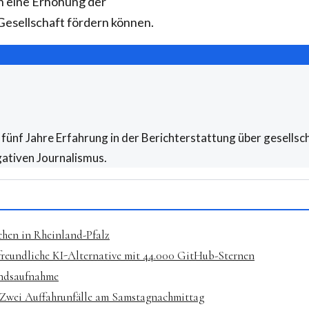
ch eine Erhöhung der
 Gesellschaft fördern können.
fünf Jahre Erfahrung in der Berichterstattung über gesellsch
gativen Journalismus.
hen in Rheinland-Pfalz
freundliche KI-Alternative mit 44.000 GitHub-Sternen
andsaufnahme
: Zwei Auffahrunfälle am Samstagnachmittag