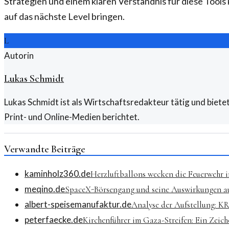
Strategien und einem klaren Verständnis für diese Tools
auf das nächste Level bringen.
L
Autorin
Lukas Schmidt
Lukas Schmidt ist als Wirtschaftsredakteur tätig und biete
Print- und Online-Medien berichtet.
Verwandte Beiträge
kaminholz360.de
Herzluftballons wecken die Feuerwehr i
meqino.de
SpaceX-Börsengang und seine Auswirkungen au
albert-speisemanufaktur.de
Analyse der Aufstellung: K
peterfaecke.de
Kirchenführer im Gaza-Streifen: Ein Zeic