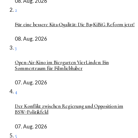
08. Aug. 2026
2
Für eine bessere Kita-Qualität: Die BayKiBiG Reform jetzt!
08. Aug. 2026
3
Open-Air-Kino im Biergarten VierLinden: Ein
Sommertraum für Filmliebhaber
07. Aug. 2026
4
Der Konflikt zwischen Regierung und Opposition im
BSW-Politikfeld
07. Aug. 2026
5