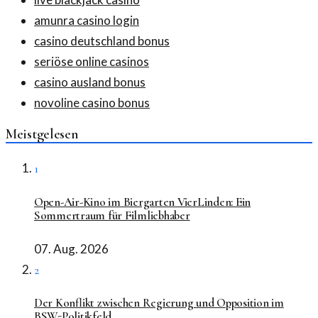
amunra casino login
casino deutschland bonus
seriöse online casinos
casino ausland bonus
novoline casino bonus
Meistgelesen
1
Open-Air-Kino im Biergarten VierLinden: Ein
Sommertraum für Filmliebhaber
07. Aug. 2026
2
Der Konflikt zwischen Regierung und Opposition im
BSW-Politikfeld