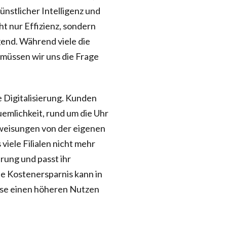
nstlicher Intelligenz und
t nur Effizienz, sondern
end. Während viele die
 müssen wir uns die Frage
 Digitalisierung. Kunden
emlichkeit, rund um die Uhr
weisungen von der eigenen
 viele Filialen nicht mehr
rung und passt ihr
e Kostenersparnis kann in
ise einen höheren Nutzen