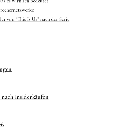
as es wirklich bedeutet
rbrechernetzwerke
er von "This Is Us" nach der Serie
ungen
 nach Insiderkäufen
26