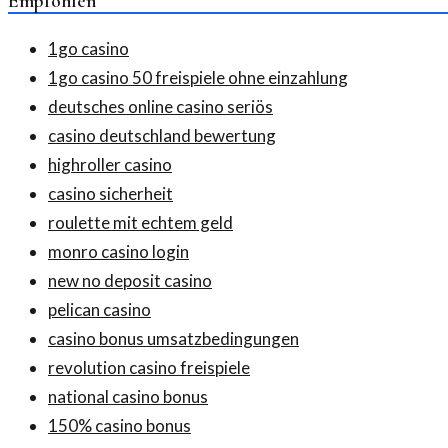
Empfohlen
1go casino
1go casino 50 freispiele ohne einzahlung
deutsches online casino seriös
casino deutschland bewertung
highroller casino
casino sicherheit
roulette mit echtem geld
monro casino login
new no deposit casino
pelican casino
casino bonus umsatzbedingungen
revolution casino freispiele
national casino bonus
150% casino bonus