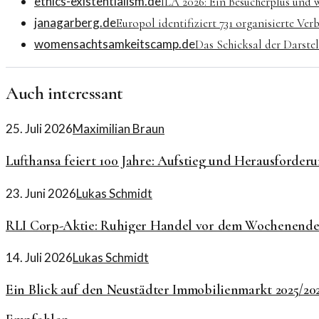
ethics-existentialism.de
ILA 2026: Ein Besucherplus und w
janagarberg.de
Europol identifiziert 731 organisierte Ve
womensachtsamkeitscamp.de
Das Schicksal der Darstell
Auch interessant
25. Juli 2026
Maximilian Braun
Lufthansa feiert 100 Jahre: Aufstieg und Herausforder
23. Juni 2026
Lukas Schmidt
RLI Corp-Aktie: Ruhiger Handel vor dem Wochenende
14. Juli 2026
Lukas Schmidt
Ein Blick auf den Neustädter Immobilienmarkt 2025/20